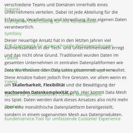
verschiedene Teams und Domänen innerhalb eines
SugarAI
Unternehmens verteilen. Dabei ist jede Abteilung für die
Erfassung, Verarbeitung und Verwaltung ihrer eigenen Daten
Intelligente CRM-Lösung für Ihre Kundendaten
verantwortlich.
Symfony
Dieser neuartige Ansatz hat in den letzten Jahren viel
PHP-Framework für anspruchsvolle Webanwendungen
Aufmerksamkeit in der Tech- und Unternehmenswelt erregt
und das nicht ohne Grund. Traditionell wurden Daten im
Talend
gesamten Unternehmen in zentralen Datenplattformen wie
Zentrale Plattform für erfolgreiches Datenmanagement
Data Warehouses oder Data Lakes gesammelt und verwaltet.
Diese Ansätze haben jedoch ihre Grenzen, vor allem wenn es
TYPO3
um
Skalierbarkeit, Flexibilität
und die Bewältigung der
wachsenden Datenkomplexität
geht. Hier kommt Data Mesh
System für professionelles Content Management
ins Spiel. Daten werden dank dieses Ansatzes also nicht mehr
Zendesk
über eine monolithische Datenplattform bereitgestellt,
sondern in einem sogenannten Mesh aus Datenprodukten.
Kundenservice-Tool für umfassende Customer Experience