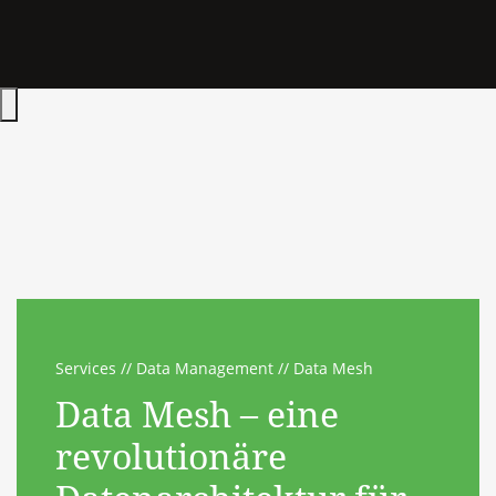
Hauptmenü öffnen
Services
Data Management
Data Mesh
Data Mesh – eine
revolutionäre