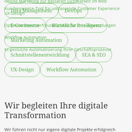
Online Marketing zur besseren Sichtbarkeit im Web
Kundenservice-Tool für umfassende Customer Experience
Data Management
DevOps
UX-Design
E-Commerce
Künstliche Intelligenz
Optimale Benutzerfreundlichkeit für Ihre Anwendungen
Workflow Automation
Marketing Automation
KI-gestützte Automatisierung Ihrer Geschäftsprozesse
Schnittstellenentwicklung
SEA & SEO
UX-Design
Workflow Automation
Wir begleiten Ihre digitale
Transformation
Wir führen nicht nur eigene digitale Projekte erfolgreich