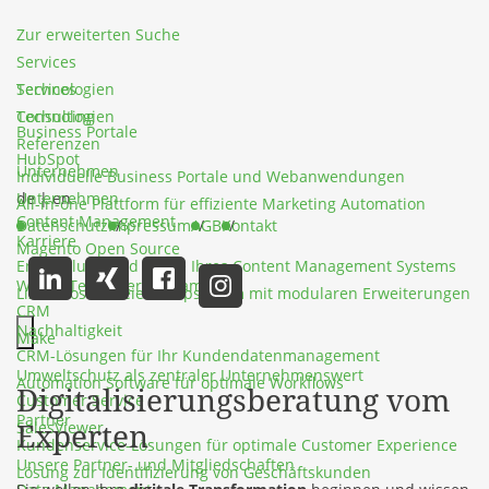
Zur erweiterten Suche
Services
Services
Technologien
Technologien
Consulting
Business Portale
Referenzen
HubSpot
Unternehmen
Individuelle Business Portale und Webanwendungen
Unternehmen
de
|
en
All-in-one Plattform für effiziente Marketing Automation
Content Management
Datenschutz
Impressum
AGB
Kontakt
Karriere
Magento Open Source
Entwicklung und Pflege Ihres Content Management Systems
Werde Teil unseres Teams
Lizenzkostenfreies Shopsystem mit modularen Erweiterungen
CRM
Nachhaltigkeit
Make
CRM-Lösungen für Ihr Kundendatenmanagement
Hauptmenü schließen
Umweltschutz als zentraler Unternehmenswert
Automation Software für optimale Workflows
Digitalisierungsberatung vom
Customer Service
Partner
Experten
SalesViewer
Kundenservice-Lösungen für optimale Customer Experience
Unsere Partner- und Mitgliedschaften
Lösung zur Identifizierung von Geschäftskunden