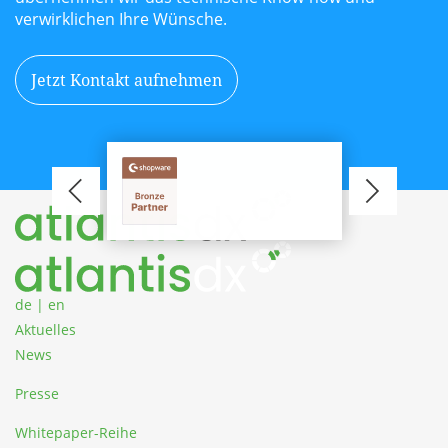
verwirklichen Ihre Wünsche.
Jetzt Kontakt aufnehmen
is zum
r von
Zum Inhalt springen
Partner im
reich.
de
|
en
Aktuelles
News
Presse
Whitepaper-Reihe