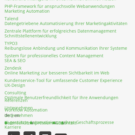
PHP-Framework für anspruchsvolle Webanwendungen
Marketing Automation
Talend
Datengetriebene Automatisierung Ihrer Marketingaktivitäten
Zentrale Plattform für erfolgreiches Datenmanagement
Schnittstellenentwicklung
TYPO3
Reibungslose Anbindung und Kommunikation Ihrer Systeme
System für professionelles Content Management
SEA & SEO
Zendesk
Online Marketing zur besseren Sichtbarkeit im Web
Kundenservice-Tool für umfassende Customer Experience
UX-Design
Consulting
Optimale Benutzerfreundlichkeit für Ihre Anwendungen
Referenzen
Unternehmen
Workflow Automation
Unternehmen
de
|
en
KI-gestützte Automatisierung Ihrer Geschäftsprozesse
Datenschutz
Impressum
AGB
Kontakt
Karriere