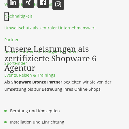
Werde Teil unseres Teams
Nachhaltigkeit
Hauptmenü schließen
Umweltschutz als zentraler Unternehmenswert
Partner
Unsere Leistungen als
Unsere Partner- und Mitgliedschaften
zertifizierte Shopware 6
SportFinder
Agentur
Events, Reisen & Trainings
Als
Shopware Bronze Partner
begleiten wir Sie von der
Umsetzung bis zur Betreuung Ihres Online-Shops.
Beratung und Konzeption
Installation und Einrichtung