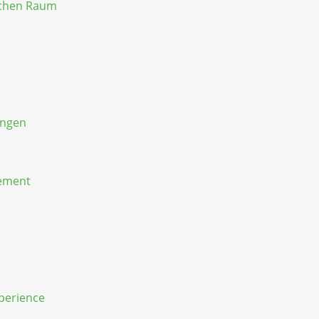
schen Raum
ungen
gement
perience