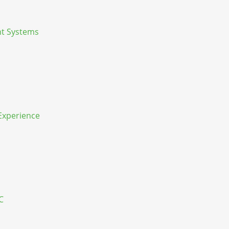
nt Systems
Experience
C