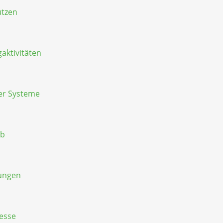
utzen
aktivitäten
er Systeme
eb
dungen
zesse