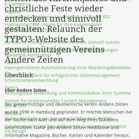
E-Commerce
christliche Feste wieder
SugarAI
entdecken und sinnvoll
Innovative E-Commerce Lösungen für B2B und B2C
Intelligente CRM-Lösung für Ihre Kundendaten
gestalten: Relaunch der
Künstliche Intelligenz
TYPO3-Website des
Symfony
Künstliche Intelligenz im Unternehmen sinnvoll nutzen
gemeinnützigen Vereins
PHP-Framework für anspruchsvolle Webanwendungen
Marketing Automation
Andere Zeiten
Talend
Datengetriebene Automatisierung Ihrer Marketingaktivitäten
Überblick
Zentrale Plattform für erfolgreiches Datenmanagement
Schnittstellenentwicklung
TYPO3
Über Andere Zeiten
Reibungslose Anbindung und Kommunikation Ihrer Systeme
System für professionelles Content Management
Der gemeinnützige und ökumenische Verein Andere Zeiten
SEA & SEO
wurde 1998 in Hamburg gegründet. Er möchte Menschen bei
Zendesk
Online Marketing zur besseren Sichtbarkeit im Web
der Suche nach Gott und auf dem Weg ihres Glaubens
Kundenservice-Tool für umfassende Customer Experience
unterstützen. Dafür gibt Andere Zeiten meditative und
UX-Design
informative Magazine, Bücher, Karten und Kalender heraus.