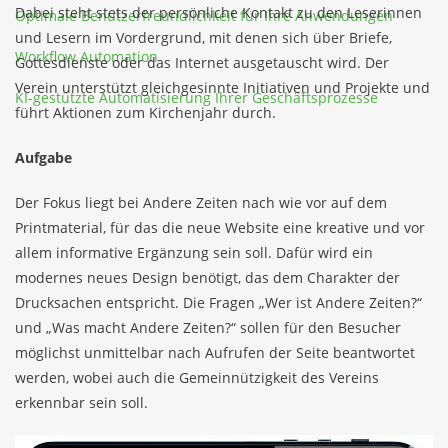
Dabei steht stets der persönliche Kontakt zu den Leserinnen
Optimale Benutzerfreundlichkeit für Ihre Anwendungen
und Lesern im Vordergrund, mit denen sich über Briefe,
Workflow Automation
Gottesdienste oder das Internet ausgetauscht wird. Der
Verein unterstützt gleichgesinnte Initiativen und Projekte und
KI-gestützte Automatisierung Ihrer Geschäftsprozesse
führt Aktionen zum Kirchenjahr durch.
Aufgabe
Der Fokus liegt bei Andere Zeiten nach wie vor auf dem
Printmaterial, für das die neue Website eine kreative und vor
allem informative Ergänzung sein soll. Dafür wird ein
modernes neues Design benötigt, das dem Charakter der
Drucksachen entspricht. Die Fragen „Wer ist Andere Zeiten?“
und „Was macht Andere Zeiten?“ sollen für den Besucher
möglichst unmittelbar nach Aufrufen der Seite beantwortet
werden, wobei auch die Gemeinnützigkeit des Vereins
erkennbar sein soll.