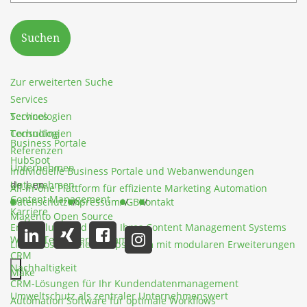
Suchen
Zur erweiterten Suche
Services
Services
Technologien
Technologien
Consulting
Business Portale
Referenzen
HubSpot
Unternehmen
Individuelle Business Portale und Webanwendungen
Unternehmen
de
|
en
All-in-one Plattform für effiziente Marketing Automation
Content Management
Datenschutz
Impressum
AGB
Kontakt
Karriere
Magento Open Source
Entwicklung und Pflege Ihres Content Management Systems
Werde Teil unseres Teams
Lizenzkostenfreies Shopsystem mit modularen Erweiterungen
CRM
Nachhaltigkeit
Make
CRM-Lösungen für Ihr Kundendatenmanagement
Hauptmenü schließen
Umweltschutz als zentraler Unternehmenswert
Automation Software für optimale Workflows