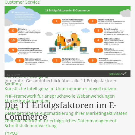
Customer Service
Partner
SalesViewer
Kundenservice-Lösungen für optimale Customer Experience
Unsere Partner- und Mitgliedschaften
Lösung zur Identifizierung von Geschäftskunden
Data Management
SportFinder
Shopware
Ganzheitliche Betreuung Ihrer Datenprojekte
Events, Reisen & Trainings
Flexibles Shopsystem entwickelt für den europäischen Raum
E-Commerce
SugarAI
Innovative E-Commerce Lösungen für B2B und B2C
Intelligente CRM-Lösung für Ihre Kundendaten
Künstliche Intelligenz
Infografik: Gesamtüberblick über alle 11 Erfolgsfaktoren
Symfony
Künstliche Intelligenz im Unternehmen sinnvoll nutzen
PHP-Framework für anspruchsvolle Webanwendungen
Marketing Automation
Die 11 Erfolgsfaktoren im E-
Talend
Datengetriebene Automatisierung Ihrer Marketingaktivitäten
Commerce
Zentrale Plattform für erfolgreiches Datenmanagement
Schnittstellenentwicklung
TYPO3