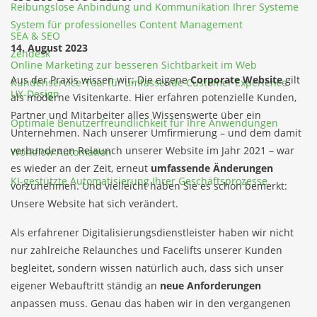
Reibungslose Anbindung und Kommunikation Ihrer Systeme
System für professionelles Content Management
SEA & SEO
14. August 2023
Zendesk
Online Marketing zur besseren Sichtbarkeit im Web
Aus der Praxis wissen wir: Die eigene
Corporate Website
gilt
Kundenservice-Tool für umfassende Customer Experience
UX-Design
als moderne Visitenkarte. Hier erfahren potenzielle Kunden,
Partner und Mitarbeiter alles Wissenswerte über ein
Optimale Benutzerfreundlichkeit für Ihre Anwendungen
Unternehmen. Nach unserer Umfirmierung – und dem damit
verbundenen Relaunch unserer Website im Jahr 2021 – war
Workflow Automation
es wieder an der Zeit, erneut
umfassende Änderungen
KI-gestützte Automatisierung Ihrer Geschäftsprozesse
vorzunehmen. Und vielleicht haben Sie es schon bemerkt:
Unsere Website hat sich verändert.
Als erfahrener
Digitalisierungsdienstleister
haben wir nicht
nur zahlreiche Relaunches und Facelifts unserer Kunden
begleitet, sondern wissen natürlich auch, dass sich unser
eigener Webauftritt ständig an
neue Anforderungen
anpassen muss. Genau das haben wir in den vergangenen