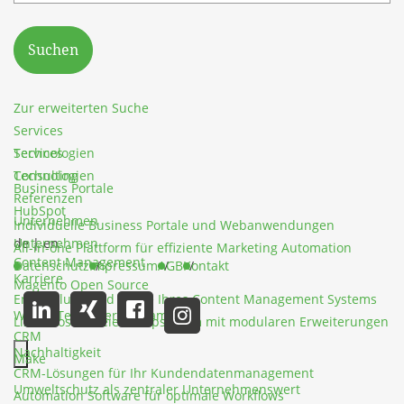
Suchen
Zur erweiterten Suche
Services
Services
Technologien
Technologien
Consulting
Business Portale
Referenzen
HubSpot
Unternehmen
Individuelle Business Portale und Webanwendungen
Unternehmen
de
|
en
All-in-one Plattform für effiziente Marketing Automation
Content Management
Datenschutz
Impressum
AGB
Kontakt
Karriere
Magento Open Source
Entwicklung und Pflege Ihres Content Management Systems
Werde Teil unseres Teams
Lizenzkostenfreies Shopsystem mit modularen Erweiterungen
CRM
Nachhaltigkeit
Make
CRM-Lösungen für Ihr Kundendatenmanagement
Hauptmenü schließen
Umweltschutz als zentraler Unternehmenswert
Automation Software für optimale Workflows