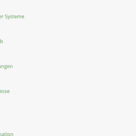
er Systeme
eb
dungen
zesse
mation