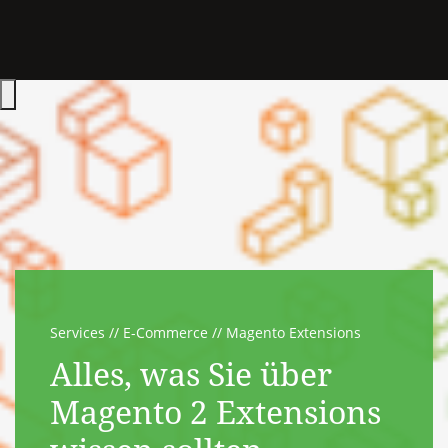
Hauptmenü öffnen
Services
E-Commerce
Magento Extensions
Alles, was Sie über
Magento 2 Extensions