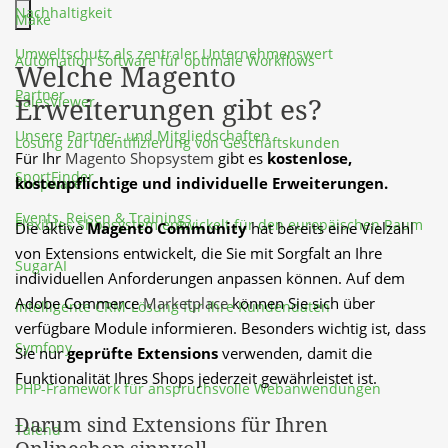
Nachhaltigkeit
Make
Hauptmenü schließen
Umweltschutz als zentraler Unternehmenswert
Automation Software für optimale Workflows
Welche Magento
Partner
Erweiterungen gibt es?
SalesViewer
Unsere Partner- und Mitgliedschaften
Lösung zur Identifizierung von Geschäftskunden
Für Ihr 
Magento Shopsystem
 gibt es 
kostenlose, 
SportFinder
kostenpflichtige und individuelle Erweiterungen.
Shopware
Events, Reisen & Trainings
Flexibles Shopsystem entwickelt für den europäischen Raum
Die aktive 
Magento Community
 hat bereits eine Vielzahl 
von Extensions entwickelt, die Sie mit Sorgfalt an Ihre 
SugarAI
individuellen Anforderungen anpassen können. Auf dem 
Adobe Commerce 
Marketplace
 können Sie sich über 
Intelligente CRM-Lösung für Ihre Kundendaten
verfügbare Module informieren. Besonders wichtig ist, dass 
Symfony
Sie nur
 geprüfte Extensions
 verwenden, damit die 
Funktionalität Ihres Shops jederzeit gewährleistet ist.
PHP-Framework für anspruchsvolle Webanwendungen
Darum sind Extensions für Ihren
Talend