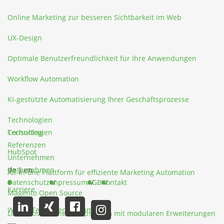
Online Marketing zur besseren Sichtbarkeit im Web
UX-Design
Optimale Benutzerfreundlichkeit für Ihre Anwendungen
Workflow Automation
KI-gestützte Automatisierung Ihrer Geschäftsprozesse
Technologien
Technologien
Consulting
Referenzen
HubSpot
Unternehmen
Unternehmen
de
|
en
All-in-one Plattform für effiziente Marketing Automation
Datenschutz
Impressum
AGB
Kontakt
Karriere
Magento Open Source
Werde Teil unseres Teams
Lizenzkostenfreies Shopsystem mit modularen Erweiterungen