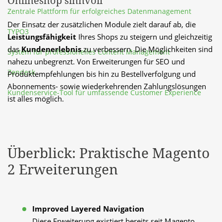
Onlineshop sinnvoll
Zentrale Plattform für erfolgreiches Datenmanagement
Der Einsatz der zusätzlichen Module zielt darauf ab, die 
TYPO3
Leistungsfähigkeit
 Ihres Shops zu steigern und gleichzeitig 
das 
Kundenerlebnis 
zu verbessern. Die Möglichkeiten sind 
System für professionelles Content Management
nahezu unbegrenzt. Von Erweiterungen für SEO und 
Zendesk
Produktempfehlungen bis hin zu Bestellverfolgung und 
Abonnements- sowie wiederkehrenden Zahlungslösungen 
Kundenservice-Tool für umfassende Customer Experience
ist alles möglich.
Überblick: Praktische Magento
2 Erweiterungen
Improved Layered Navigation
Diese Erweiterung existiert bereits seit Magento 