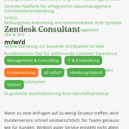
Zentrale Plattform für erfolgreiches Datenmanagement
Schnittstellenentwicklung
TYPO3
Reibungslose Anbindung und Kommunikation Ihrer Systeme
Zendesk Consultant
System für professionelles Content Management
SEA & SEO
m/w/d
Zendesk
Online Marketing zur besseren Sichtbarkeit im Web
Kundenservice-Tool für umfassende Customer Experience
UX-Design
Management & Consulting
IT & Entwicklung
Optimale Benutzerfreundlichkeit für Ihre Anwendungen
Festanstellung
ab sofort
Hamburg/Hybrid
Workflow Automation
Vollzeit
KI-gestützte Automatisierung Ihrer Geschäftsprozesse
Wenn zu viele Anfragen auf zu wenig Struktur treffen, wird
Kundenservice schnell unübersichtlich, für Teams genauso
wie für Kunden. Wirklich guter Service entsteht nicht allein