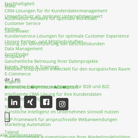
Nachhaltigkeit
Make
CRM-Lösungen für Ihr Kundendatenmanagement
Umweltschutz als zentraler Unternehmenswert
Automation Software für optimale Workflows
Customer Service
Partner
SalesViewer
Kundenservice-Lösungen für optimale Customer Experience
Unsere Partner- und Mitgliedschaften
Lösung zur Identifizierung von Geschäftskunden
Data Management
SportFinder
Shopware
Ganzheitliche Betreuung Ihrer Datenprojekte
Events, Reisen & Trainings
Flexibles Shopsystem entwickelt für den europäischen Raum
E-Commerce
de
|
en
SugarAI
Innovative E-Commerce Lösungen für B2B und B2C
Datenschutz
Impressum
AGB
Kontakt
Intelligente CRM-Lösung für Ihre Kundendaten
Künstliche Intelligenz
Symfony
Künstliche Intelligenz im Unternehmen sinnvoll nutzen
PHP-Framework für anspruchsvolle Webanwendungen
Marketing Automation
Hauptmenü schließen
Talend
Alle Stellenanzeigen
Datengetriebene Automatisierung Ihrer Marketingaktivitäten