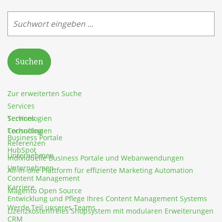
Suchen
Zur erweiterten Suche
Services
Services
Technologien
Technologien
Consulting
Business Portale
Referenzen
HubSpot
Unternehmen
Individuelle Business Portale und Webanwendungen
Unternehmen
All-in-one Plattform für effiziente Marketing Automation
Content Management
Karriere
Magento Open Source
Entwicklung und Pflege Ihres Content Management Systems
Werde Teil unseres Teams
Lizenzkostenfreies Shopsystem mit modularen Erweiterungen
CRM