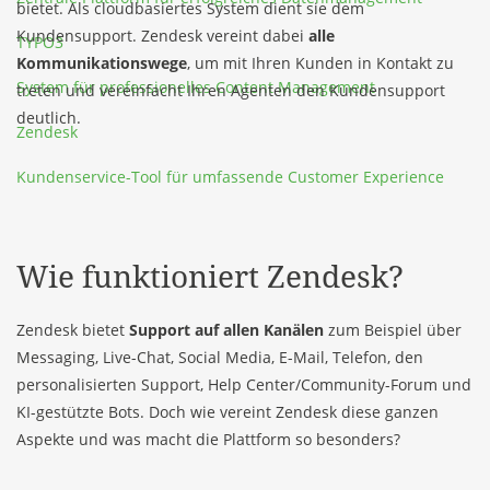
bietet. Als cloudbasiertes System dient sie dem
Kundensupport. Zendesk vereint dabei
alle
TYPO3
Kommunikationswege
, um mit Ihren Kunden in Kontakt zu
System für professionelles Content Management
treten und vereinfacht Ihren Agenten den Kundensupport
deutlich.
Zendesk
Kundenservice-Tool für umfassende Customer Experience
Wie funktioniert Zendesk?
Zendesk bietet
Support auf allen Kanälen
zum Beispiel über
Messaging, Live-Chat, Social Media, E-Mail, Telefon, den
personalisierten Support, Help Center/Community-Forum und
KI-gestützte Bots. Doch wie vereint Zendesk diese ganzen
Aspekte und was macht die Plattform so besonders?