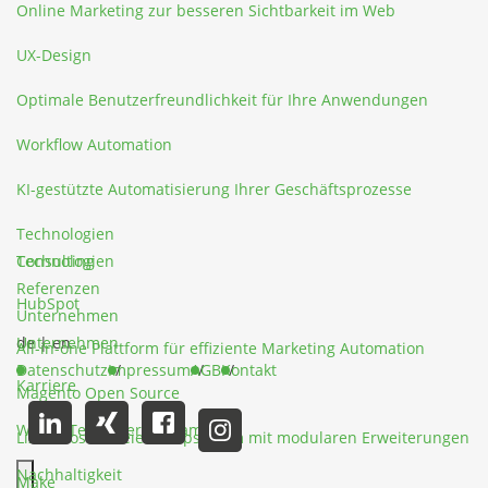
Online Marketing zur besseren Sichtbarkeit im Web
UX-Design
Optimale Benutzerfreundlichkeit für Ihre Anwendungen
Workflow Automation
KI-gestützte Automatisierung Ihrer Geschäftsprozesse
Technologien
Technologien
Consulting
Referenzen
HubSpot
Unternehmen
Unternehmen
de
|
en
All-in-one Plattform für effiziente Marketing Automation
Datenschutz
Impressum
AGB
Kontakt
Karriere
Magento Open Source
Werde Teil unseres Teams
Lizenzkostenfreies Shopsystem mit modularen Erweiterungen
Nachhaltigkeit
Make