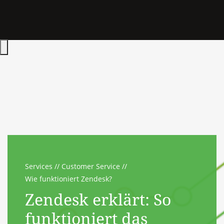
Hauptmenü öffnen
Services
Customer Service
Wie funktioniert Zendesk?
Zendesk erklärt: So
funktioniert das