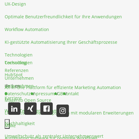
UX-Design
Optimale Benutzerfreundlichkeit für Ihre Anwendungen
Workflow Automation
KI-gestützte Automatisierung Ihrer Geschäftsprozesse
Technologien
Technologien
Consulting
Referenzen
HubSpot
Unternehmen
Unternehmen
de
|
en
All-in-one Plattform für effiziente Marketing Automation
Datenschutz
Impressum
AGB
Kontakt
Karriere
Magento Open Source
Werde Teil unseres Teams
Lizenzkostenfreies Shopsystem mit modularen Erweiterungen
Nachhaltigkeit
Make
Hauptmenü schließen
Umweltschutz als zentraler Unternehmenswert
Automation Software für optimale Workflows