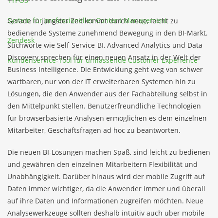
TYPO3
System für professionelles Content Management
Gerade in jüngster Zeit kommt durch neue, leicht zu
bedienende Systeme zunehmend Bewegung in den BI-Markt.
Zendesk
Stichworte wie Self-Service-BI, Advanced Analytics und Data
Discovery sprechen für einen neuen Ansatz in der Welt der
Kundenservice-Tool für umfassende Customer Experience
Business Intelligence. Die Entwicklung geht weg von schwer
wartbaren, nur von der IT erweiterbaren Systemen hin zu
Lösungen, die den Anwender aus der Fachabteilung selbst in
den Mittelpunkt stellen. Benutzerfreundliche Technologien
für browserbasierte Analysen ermöglichen es dem einzelnen
Mitarbeiter, Geschäftsfragen ad hoc zu beantworten.
Die neuen BI-Lösungen machen Spaß, sind leicht zu bedienen
und gewähren den einzelnen Mitarbeitern Flexibilität und
Unabhängigkeit. Darüber hinaus wird der mobile Zugriff auf
Daten immer wichtiger, da die Anwender immer und überall
auf ihre Daten und Informationen zugreifen möchten. Neue
Analysewerkzeuge sollten deshalb intuitiv auch über mobile