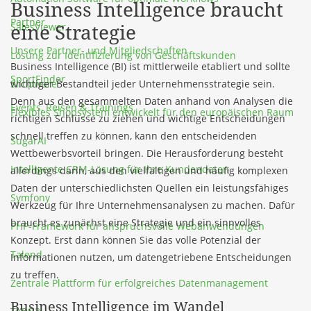
Business Intelligence braucht
Partner
eine Strategie
SalesViewer
Unsere Partner- und Mitgliedschaften
Lösung zur Identifizierung von Geschäftskunden
Business Intelligence (BI) ist mittlerweile etabliert und sollte
SportFinder
Shopware
wichtiger Bestandteil jeder Unternehmensstrategie sein.
Denn aus den gesammelten Daten anhand von Analysen die
Events, Reisen & Trainings
Flexibles Shopsystem entwickelt für den europäischen Raum
richtigen Schlüsse zu ziehen und wichtige Entscheidungen
schnell treffen zu können, kann den entscheidenden
SugarAI
Wettbewerbsvorteil bringen. Die Herausforderung besteht
Intelligente CRM-Lösung für Ihre Kundendaten
allerdings darin, aus den vielfältigen und häufig komplexen
Daten der unterschiedlichsten Quellen ein leistungsfähiges
Symfony
Werkzeug für Ihre Unternehmensanalysen zu machen. Dafür
braucht es zunächst eine Strategie und ein sinnvolles
PHP-Framework für anspruchsvolle Webanwendungen
Konzept. Erst dann können Sie das volle Potenzial der
Talend
Informationen nutzen, um datengetriebene Entscheidungen
zu treffen.
Zentrale Plattform für erfolgreiches Datenmanagement
Business Intelligence im Wandel